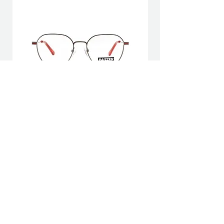
Hamburg C3
Home |
Collectie
|
Verkooppunten
|
Over ons |
Contact
© 2025 More BV